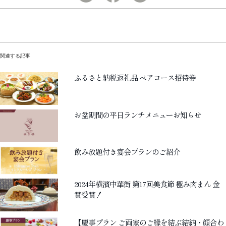
関連する記事
ふるさと納税返礼品 ペアコース招待券
お盆期間の平日ランチメニューお知らせ
飲み放題付き宴会プランのご紹介
2024年横濱中華街 第17回美食節 極み肉まん 金
賞受賞！
【慶事プラン ご両家のご縁を結ぶ結納・顔合わ