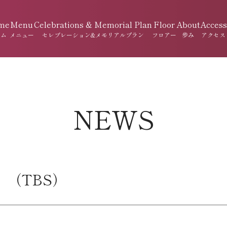
me
Menu
Celebrations & Memorial Plan
Floor
About
Access
ーム
メニュー
セレブレーション&メモリアルプラン
フロアー
歩み
アクセス
NEWS
」（TBS）