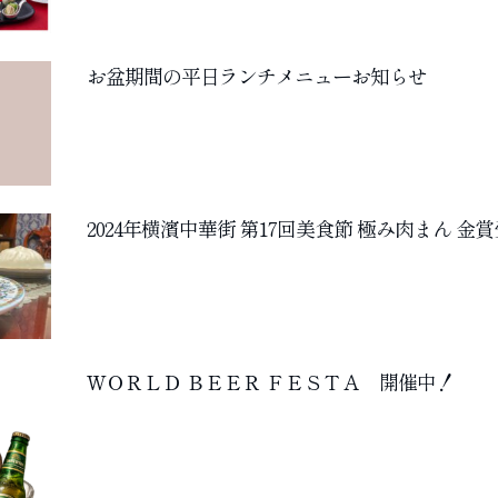
お盆期間の平日ランチメニューお知らせ
2024年横濱中華街 第17回美食節 極み肉まん 金
ＷＯＲＬＤ ＢＥＥＲ ＦＥＳＴＡ 開催中！