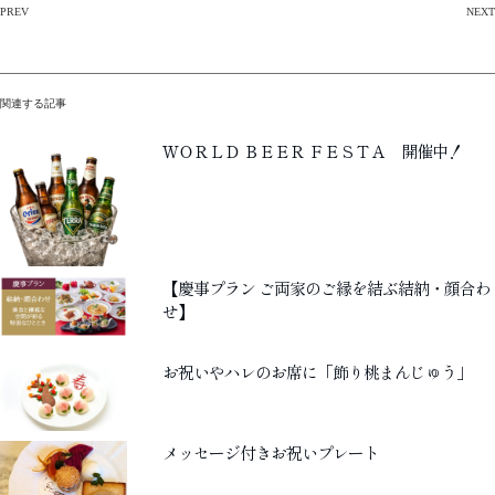
PREV
NEXT
投
稿
関連する記事
ナ
ＷＯＲＬＤ ＢＥＥＲ ＦＥＳＴＡ 開催中！
ビ
ゲ
ー
【慶事プラン ご両家のご縁を結ぶ結納・顔合わ
シ
せ】
ョ
ン
お祝いやハレのお席に「飾り桃まんじゅう」
メッセージ付きお祝いプレート