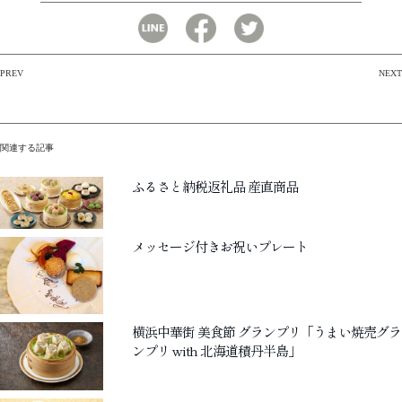
PREV
NEXT
投
稿
関連する記事
ナ
ふるさと納税返礼品 産直商品
ビ
ゲ
メッセージ付きお祝いプレート
ー
シ
横浜中華街 美食節 グランプリ「うまい焼売グラ
ョ
ンプリ with 北海道積丹半島」
ン