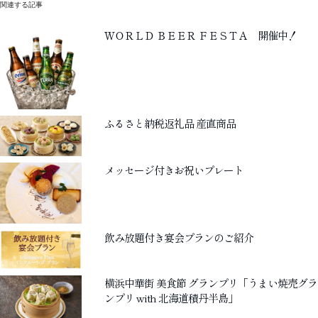
稿
関連する記事
ナ
ＷＯＲＬＤ ＢＥＥＲ ＦＥＳＴＡ 開催中！
ビ
ゲ
ー
ふるさと納税返礼品 産直商品
シ
ョ
メッセージ付きお祝いプレート
ン
飲み放題付き宴会プランのご紹介
横浜中華街 美食節 グランプリ「うまい焼売グラ
ンプリ with 北海道積丹半島」