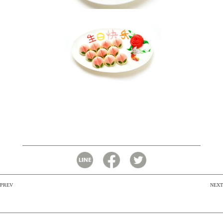
PREV
NEXT
投