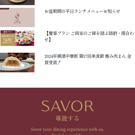
お盆期間の平日ランチメニューお知らせ
【慶事プラン ご両家のご縁を結ぶ結納・顔合わ
せ】
2024年横濱中華街 第17回美食節 極み肉まん 金
賞受賞！