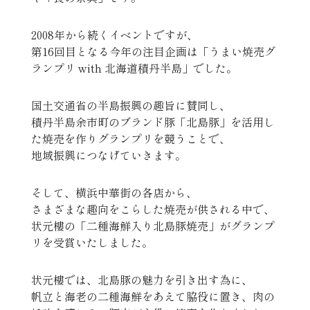
2008年から続くイベントですが、
第16回目となる今年の注目企画は「うまい焼売グ
ランプリ with 北海道積丹半島」でした。
国土交通省の半島振興の趣旨に賛同し、
積丹半島余市町のブランド豚「北島豚」を活用し
た焼売を作りグランプリを競うことで、
地域振興につなげていきます。
そして、横浜中華街の各店から、
さまざまな趣向をこらした焼売が供される中で、
状元樓の「二種海鮮入り北島豚焼売」がグランプ
リを受賞いたしました。
状元樓では、北島豚の魅力を引き出す為に、
帆立と海老の二種海鮮をあえて脇役に置き、肉の