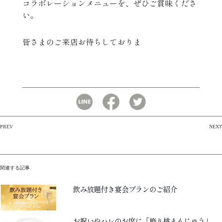
コラボレーションメニューを、ぜひご賞味くださ
い。
皆さまのご来店お待ちしておりま
PREV
NEXT
投
稿
関連する記事
ナ
飲み放題付き宴会プランのご紹介
ビ
お祝いやハレのお席に「飾り桃まんじゅう」