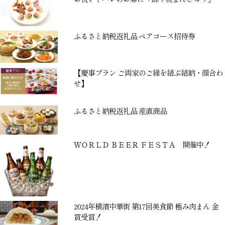
ゲ
ー
シ
ふるさと納税返礼品 ペアコース招待券
ョ
ン
【慶事プラン ご両家のご縁を結ぶ結納・顔合わ
せ】
ふるさと納税返礼品 産直商品
ＷＯＲＬＤ ＢＥＥＲ ＦＥＳＴＡ 開催中！
2024年横濱中華街 第17回美食節 極み肉まん 金
賞受賞！