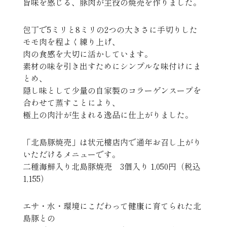
旨味を感じる、豚肉が主役の焼売を作りました。
包丁で5ミリと8ミリの2つの大きさに手切りした
モモ肉を程よく練り上げ、
肉の食感を大切に活かしています。
素材の味を引き出すためにシンプルな味付けにま
とめ、
隠し味として少量の自家製のコラーゲンスープを
合わせて蒸すことにより、
極上の肉汁が生まれる逸品に仕上がりました。
「北島豚焼売」は状元樓店内で通年お召し上がり
いただけるメニューです。
二種海鮮入り北島豚焼売 3個入り 1,050円（税込
1,155）
エサ・水・環境にこだわって健康に育てられた北
島豚との