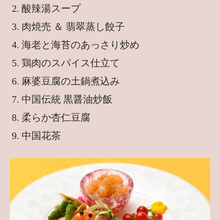
酸辣湯スープ
肉焼売 ＆ 翡翠蒸し餃子
海老と海苔のあっさり炒め
鶏肉のスパイス仕立て
麻婆豆腐の土鍋煮込み
中国伝統 黒醤油炒飯
柔らか杏仁豆腐
中国花茶