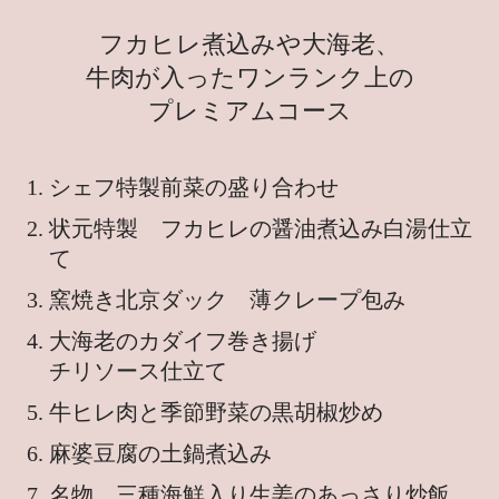
フカヒレ煮込みや大海老、
牛肉が入ったワンランク上の
プレミアムコース
シェフ特製前菜の盛り合わせ
状元特製 フカヒレの醤油煮込み白湯仕立
て
窯焼き北京ダック 薄クレープ包み
大海老のカダイフ巻き揚げ
チリソース仕立て
牛ヒレ肉と季節野菜の黒胡椒炒め
麻婆豆腐の土鍋煮込み
名物 三種海鮮入り生姜のあっさり炒飯